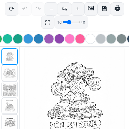
🖼
🖨
⟳
↶
↷
−
⇆
+
💾
⛶
Tol
40