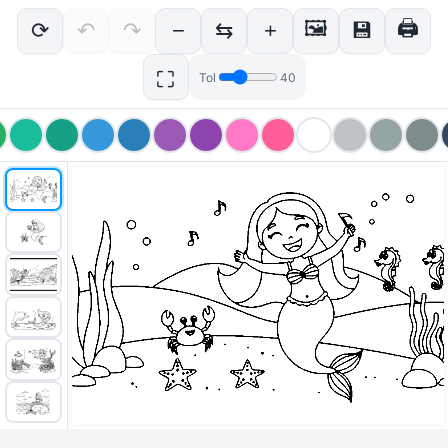
🖼
🖨
⟳
↶
↷
−
⇆
+
💾
⛶
Tol
40