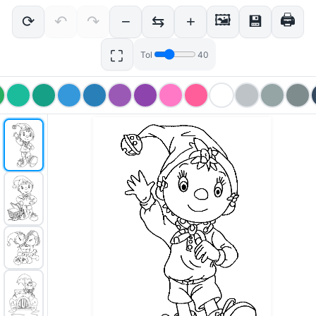
🖼
🖨
⟳
↶
↷
−
⇆
+
💾
⛶
Tol
40