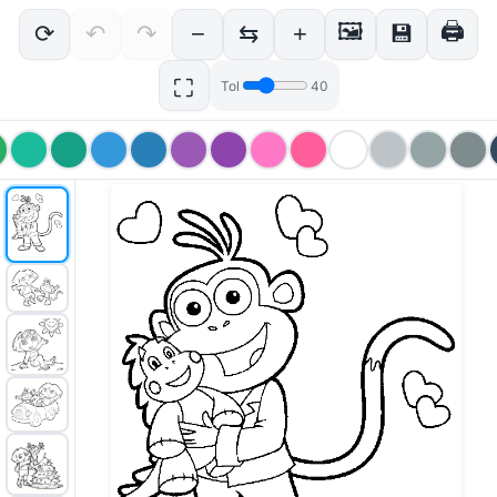
🖼
🖨
⟳
↶
↷
−
⇆
+
💾
⛶
Tol
40